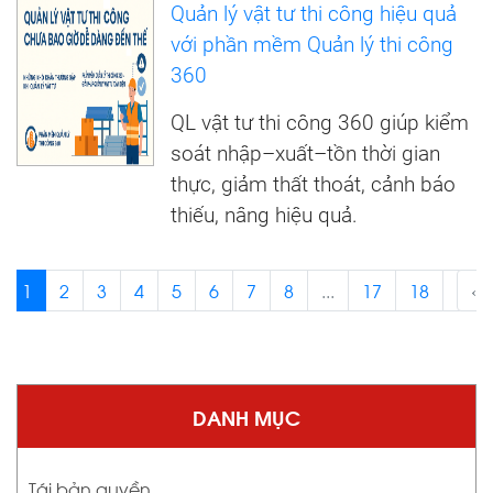
Quản lý vật tư thi công hiệu quả
với phần mềm Quản lý thi công
360
QL vật tư thi công 360 giúp kiểm
soát nhập–xuất–tồn thời gian
thực, giảm thất thoát, cảnh báo
thiếu, nâng hiệu quả.
1
2
3
4
5
6
7
8
...
17
18
›
‹
DANH MỤC
Tái bản quyền