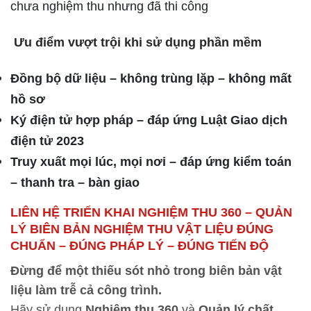
chưa nghiệm thu nhưng đã thi công
Ưu điểm vượt trội khi sử dụng phần mềm
Đồng bộ dữ liệu – không trùng lặp – không mất
hồ sơ
Ký điện tử hợp pháp – đáp ứng Luật Giao dịch
điện tử 2023
Truy xuất mọi lúc, mọi nơi – đáp ứng kiểm toán
– thanh tra – bàn giao
LIÊN HỆ TRIỂN KHAI NGHIỆM THU 360 – QUẢN
LÝ BIÊN BẢN NGHIỆM THU VẬT LIỆU ĐÚNG
CHUẨN – ĐÚNG PHÁP LÝ – ĐÚNG TIẾN ĐỘ
Đừng để một thiếu sót nhỏ trong biên bản vật
liệu làm trễ cả công trình.
Hãy sử dụng
Nghiệm thu 360
và
Quản lý chất