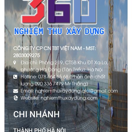
CÔNG TY CP CN TBT VIỆT NAM - MST:
2803009275
Địa chỉ: Phòng 219, CT5B Khu ĐT Xa La,
phường Hà Đông (Tân Triều), Hà Nội
Hotline: 0787 64 65 68 (Phản ánh chất
lượng 090 336 7479 Mr Thắng)
Email: nghiemthuxaydung.qlcl@gmail.com
Website: nghiemthuxaydung.com
CHI NHÁNH
THÀNH PHỐ HÀ NỘI